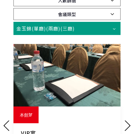
人數篩選
會議類型
金玉錦(單廳)(兩廳)(三廳)
本館1F
會議大樓2樓
會議大樓3樓
本館1F
金玉錦(單廳)(兩廳)(三廳)
羅馬廳
羅浮廳
VIP室