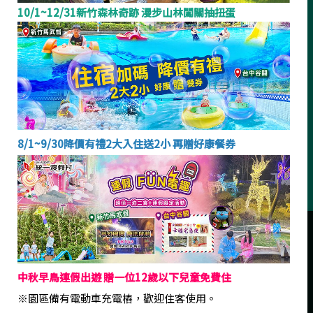
10/1~12/31新竹森林奇跡 漫步山林闖關抽扭蛋
30649 新竹縣關西鎮金山里34號 (新竹縣旅館015號)
FAX
03-547-8886
TEL
03-547-8888
8/1~9/30降價有禮2大入住送2小 再贈好康餐券
本網站使用cookies。使用本網站即表示您同意我們根據隱私權
政策內條款使用cookie。
隱私權政策 / Privacy Policy
‧
網頁設計
iBest
© Uni-Resort. All right reserved.
中秋早鳥連假出遊 贈一位12歲以下兒童免費住
Continue
※園區備有電動車充電樁，歡迎住客使用。