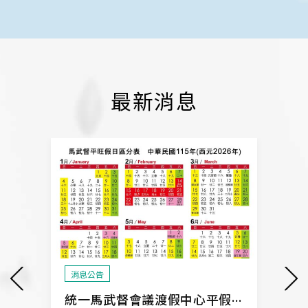
最新消息
消息公告
消息
一
統一渡假村歡迎使用國民旅遊卡
統一馬武督會議渡假中心平假日定義