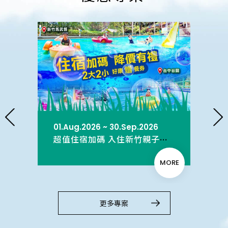
01.Aug.2026 ~ 30.Sep.2026
25
新竹親子飯店【夢幻國度．森林奇跡】帶孩子漫步山林、設施闖關抽奇跡扭蛋！
超值住宿加碼 入住新竹親子飯店 降價有禮高CP享受
MORE
MORE
更多專案