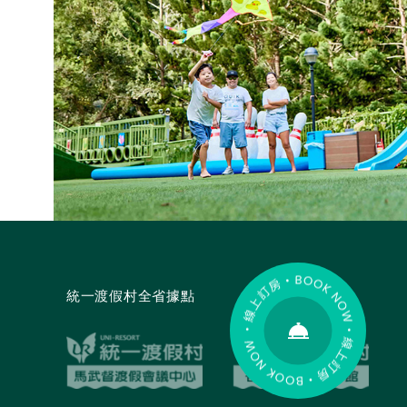
統一渡假村全省據點