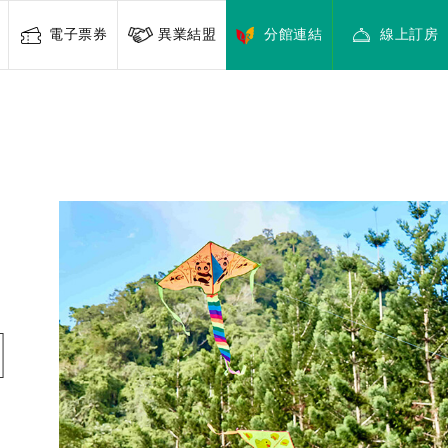
電子票券
異業結盟
分館連結
線上訂房