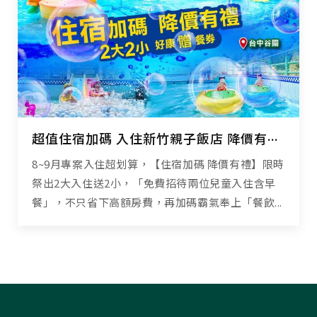
超值住宿加碼 入住新竹親子飯店 降價有禮高CP享受
8~9月專案入住超划算，【住宿加碼 降價有禮】限時
祭出2大入住送2小，「免費招待兩位兒童入住含早
餐」，不只省下高額房費，再加碼霸氣奉上「餐飲...