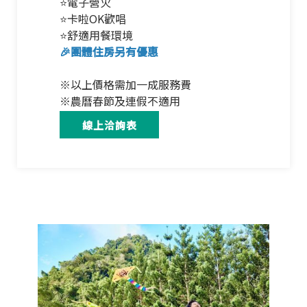
⭐電子營火
⭐卡啦OK歡唱
⭐舒適用餐環境
🎉團體住房另有優惠
※以上價格需加一成服務費
※農曆春節及連假不適用
線上洽詢表