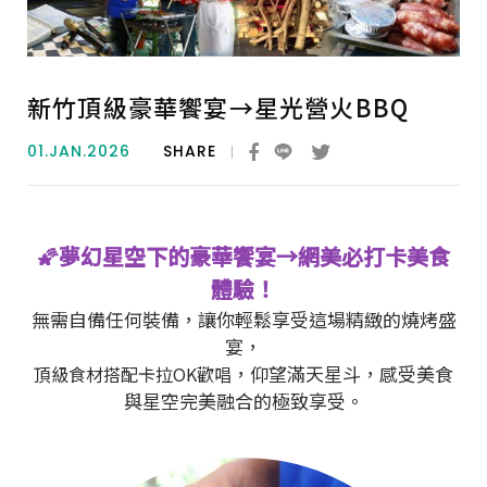
新竹頂級豪華饗宴→星光營火BBQ
01.JAN.2026
SHARE
🌠夢幻星空下的豪華饗宴→網美必打卡美食
體驗！
無需自備任何裝備，讓你輕鬆享受這場精緻的燒烤盛
宴，
，仰望滿天星斗，感受美食
頂級食材搭配卡拉OK歡唱
與星空完美融合的極致享受。