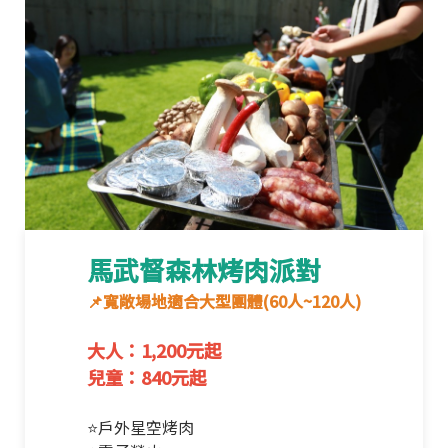
馬武督森林烤肉派對
📌寬敞場地適合大型團體(60人~120人)
大人：1,200元起
兒童：840元起
⭐戶外星空烤肉