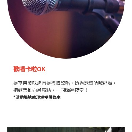
歡唱卡啦OK
邊享用美味烤肉邊盡情歡唱，透過歌聲吶喊紓壓，
把歡樂推向最高點，一同嗨翻夜空！
*活動場地依現場提供為主