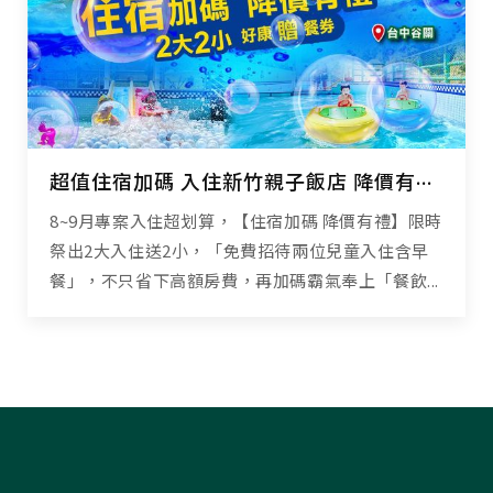
超值住宿加碼 入住新竹親子飯店 降價有禮高CP享受
8~9月專案入住超划算，【住宿加碼 降價有禮】限時
祭出2大入住送2小，「免費招待兩位兒童入住含早
餐」，不只省下高額房費，再加碼霸氣奉上「餐飲...