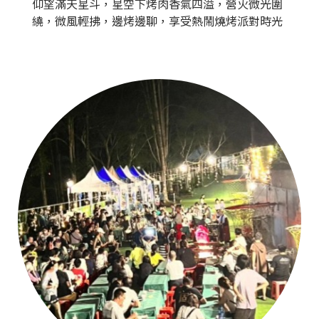
仰望滿天星斗，星空下烤肉香氣四溢，營火微光圍
繞，微風輕拂，邊烤邊聊，享受熱鬧燒烤派對時光