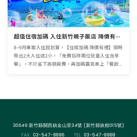
超值住宿加碼 入住新竹親子飯店 降價有禮高CP享受
8~9月專案入住超划算，【住宿加碼 降價有禮】限時
祭出2大入住送2小，「免費招待兩位兒童入住含早
餐」，不只省下高額房費，再加碼霸氣奉上「餐飲...
30649 新竹縣關西鎮金山里34號 (新竹縣旅館015號)
FAX
03-547-8886
TEL
03-547-8888