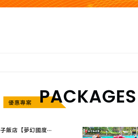
PACKAGES
優惠專案
新竹親子飯店【夢幻國度．森林奇跡】帶孩子漫步山林、設施闖關抽奇跡扭蛋！