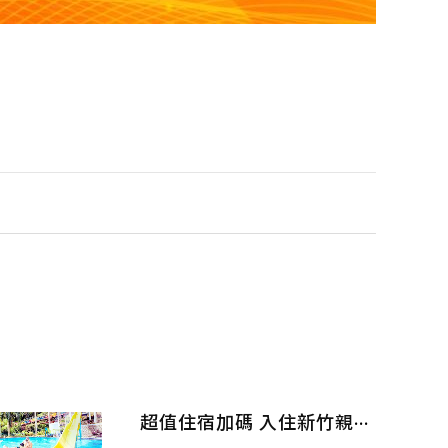
超值住宿加碼 入住新竹親子飯店 降價有禮高CP享受