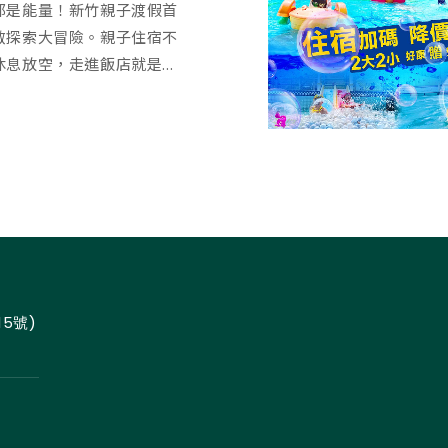
都是能量！新竹親子渡假首
啟探索大冒險。親子住宿不
息放空，走進飯店就是...
5號)