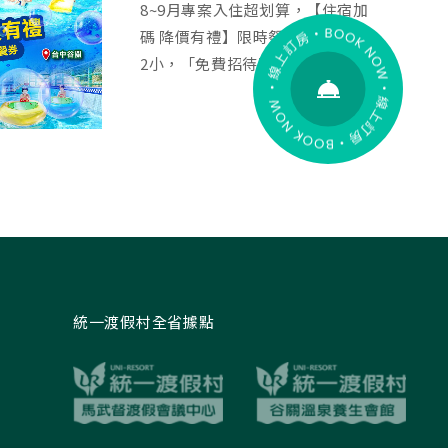
8~9月專案入住超划算，【住宿加
碼 降價有禮】限時祭出2大入住送
2小，「免費招待兩位兒童入住...
統一渡假村全省據點