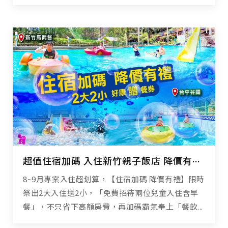
超值住宿加碼 入住新竹親子飯店 降價有禮高CP享受
8~9月專案入住超划算，【住宿加碼 降價有禮】限時
祭出2大入住送2小，「免費招待兩位兒童入住含早
餐」，不只省下高額房費，再加碼霸氣奉上「餐飲...