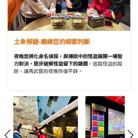
土象解謎-磨練您的細節判斷
夜晚您將化身名偵探，與傳說中的怪盜展開一場智
力對決，逐步破解怪盜留下的謎題
，追蹤怪盜的蹤
跡，讓馬武督的夜晚恢復平靜。