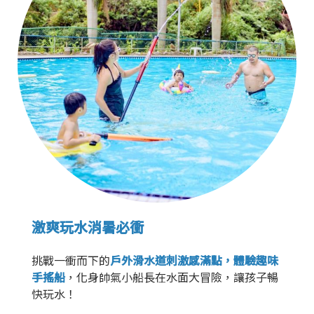
激爽玩水消暑必衝
挑戰一衝而下的
戶外滑水道刺激感滿點，體驗趣味
手搖船
，化身帥氣小船長在水面大冒險，讓孩子暢
快玩水！