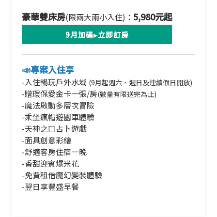
豪華雙床房
5,980元起
(限兩大兩小入住)：
9月加碼▸立即訂房
📣專案入住享
-入住暢玩戶外水域
(9月起週六、週日及連續假日開放)
-贈環保愛金卡一張/房
(數量有限送完為止)
-魔法啟動多層次冒險
-乘坐瘋帽遊園車體驗
-天神之口占卜遊戲
-面具創意彩繪
-舒適客房住宿一晚
-香甜迎賓爆米花
-免費租借魔幻變裝體驗
-翌日享豐盛早餐