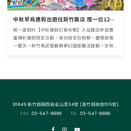
中秋早鳥連假出遊住新竹飯店 贈一位12歲以下兒童免費住
統一渡假村【中秋連假訂房攻略】入住飯店參加豐
富精彩連假限定活動，食玩宿全包假期，盡情放電
一整天，新竹馬武督展開夢幻國度魔法啟動，全新...
30649 新竹縣關西鎮金山里34號 (新竹縣旅館015號)
FAX
03-547-8886
TEL
03-547-8888