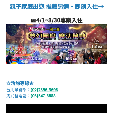
親子家庭出遊 推薦另選‧即刻入住→
📅4/1~8/30專案入住
☆洽詢專線★
台北業務部：
(02)2356-3698
馬武督電話：
(03)547-8888