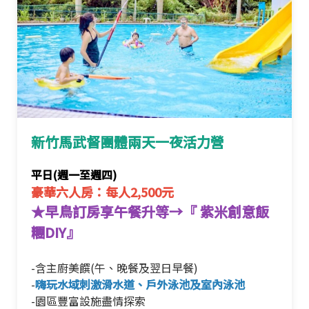
新竹馬武督團體兩天一夜活力營
平日(週一至週四)
豪華六人房：每人2,500元
★早鳥訂房享午餐升等→『 紫米創意飯
糰DIY』
-含主廚美饌(午、晚餐及翌日早餐)
-
嗨玩水域刺激滑水道、戶外泳池及室內泳池
-園區豐富設施盡情探索