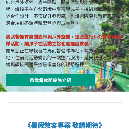
結合戶外探索、森林體驗、體能活動與DIY體驗等多元課
程，讓孩子在自然環境中學習與成長。透過闖關活動與團
隊合作設計，不僅提升參與感，也讓營隊更具教育意義，
適合規劃各類體驗型營隊與成長營。
馬武督擁有廣闊森林與戶外空間，適合進行戶外教學與團
隊活動，讓孩子在活動之餘也能適度放鬆。
如果您正在尋找新竹馬武督營隊場地，本方案提供從場
地、住宿到活動規劃的一站整合服務，是安親班、補教機
構與學校團體舉辦暑假營隊的理想選擇。
馬武督休閒設施介紹
《暑假散客專案 敬請期待》