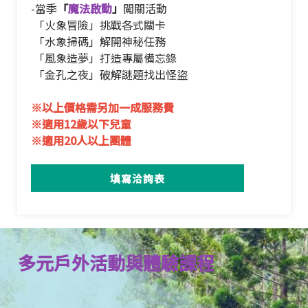
-當季
「
魔法啟動
」
闖關活動
「火象冒險」挑戰各式關卡
「水象掃碼」解開神秘任務
「風象造夢」打造專屬備忘錄
「金孔之夜」破解謎題找出怪盜
※以上價格需另加一成服務費
※適用12歲以下兒童
※適用20人以上團體
填寫洽詢表
多元戶外活動與體驗課程