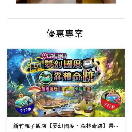
優惠專案
新竹親子飯店【夢幻國度．森林奇跡】帶孩子漫步山林、設施闖關抽奇跡扭蛋！