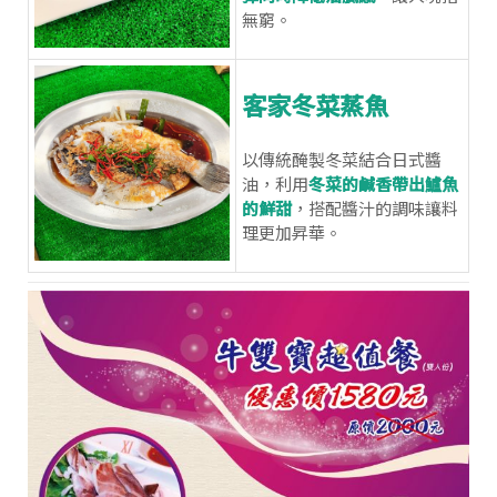
無窮。
客家冬菜蒸魚
以傳統醃製冬菜結合日式醬
油，利用
冬菜的鹹香帶出鱸魚
的鮮甜
，搭配醬汁的調味讓料
理更加昇華。