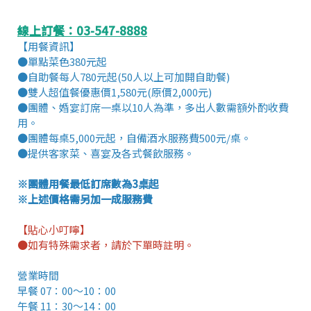
線上訂餐：03-547-8888
【用餐資訊】
●單點菜色380元起
●自助餐每人780元起(50人以上可加開自助餐)
●雙人超值餐優惠價1,580元(原價2,000元)
●團體、婚宴訂席一桌以10人為準，多出人數需額外酌收費
用。
●團體每桌5,000元起，自備酒水服務費500元/桌。
●提供客家菜、喜宴及各式餐飲服務。
※團體用餐最低訂席數為3桌起
※上述價格需另加一成服務費
【貼心小叮嚀】
●如有特殊需求者，請於下單時註明。
營業時間
早餐 07：00～10：00
午餐 11：30～14：00