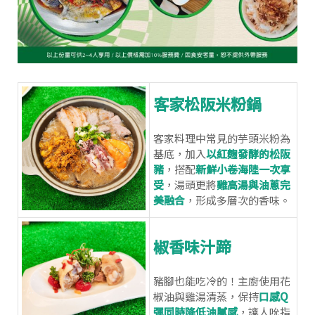
客家松阪米粉鍋
客家料理中常見的芋頭米粉為
基底，加入
以紅麴發酵的松阪
豬
，搭配
新鮮小卷海陸一次享
受
，湯頭更將
雞高湯與油蔥完
美融合
，形成多層次的香味。
椒香味汁蹄
豬腳也能吃冷的！主廚使用花
椒油與雞湯清蒸，保持
口感Q
彈同時降低油膩感
，讓人吮指