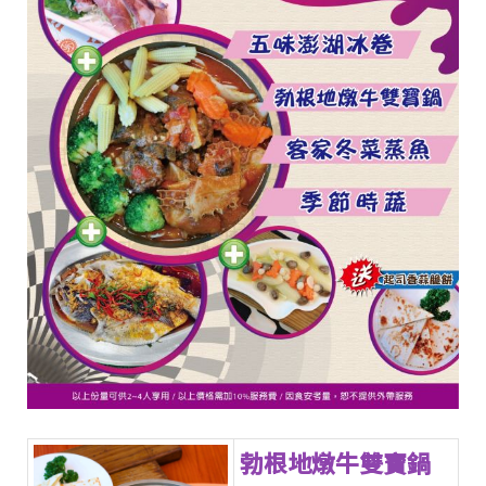
勃根地燉牛雙寶鍋