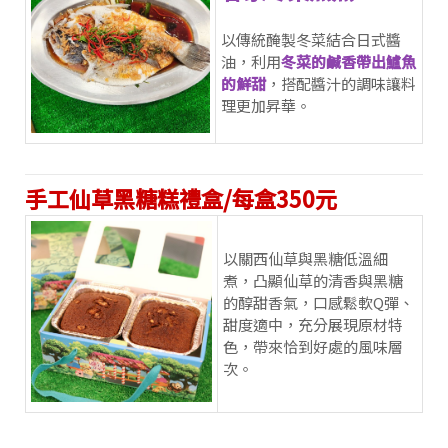
以傳統醃製冬菜結合日式醬
油，利用
冬菜的鹹香帶出鱸魚
的鮮甜
，搭配醬汁的調味讓料
理更加昇華。
手工仙草黑糖糕禮盒/每盒350元
以關西仙草與黑糖低溫細
煮，凸顯仙草的清香與黑糖
的醇甜香氣，口感鬆軟Q彈、
甜度適中，充分展現原材特
色，帶來恰到好處的風味層
次。