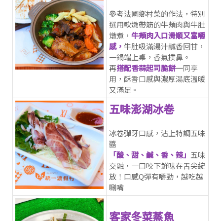
參考法國鄉村菜的作法，特別
選用軟嫩帶筋的牛頰肉與牛肚
燉煮，
牛頰肉入口滑順又富嚼
感，
牛肚吸滿湯汁鹹香回甘，
一鍋端上桌，香氣撲鼻。
再
搭配香蒜起司脆餅
一同享
用，酥香口感與濃厚湯底溫暖
又滿足。
五味澎湖冰卷
冰卷彈牙口感，沾上特調五味
醬
「酸、甜、鹹、香、辣」
五味
交融，一口咬下鮮味在舌尖綻
放！口感Q彈有嚼勁，越吃越
唰嘴
客家冬菜蒸魚